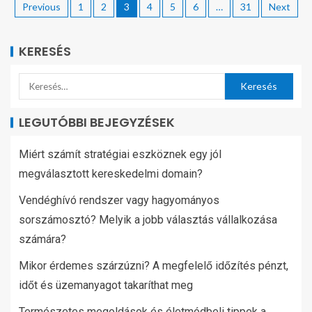
Previous
1
2
3
4
5
6
…
31
Next
KERESÉS
LEGUTÓBBI BEJEGYZÉSEK
Miért számít stratégiai eszköznek egy jól
megválasztott kereskedelmi domain?
Vendéghívó rendszer vagy hagyományos
sorszámosztó? Melyik a jobb választás vállalkozása
számára?
Mikor érdemes szárzúzni? A megfelelő időzítés pénzt,
időt és üzemanyagot takaríthat meg
Természetes megoldások és életmódbeli tippek a