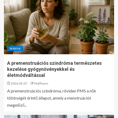
ÍRÁSOK
A premenstruációs szindróma természetes
kezelése gyógynövényekkel és
életmódváltással
2026.02.07.
MaPharm
A premenstruációs szindróma, röviden PMS a nők
többségét érintő állapot, amely a menstruációt
megelőző...