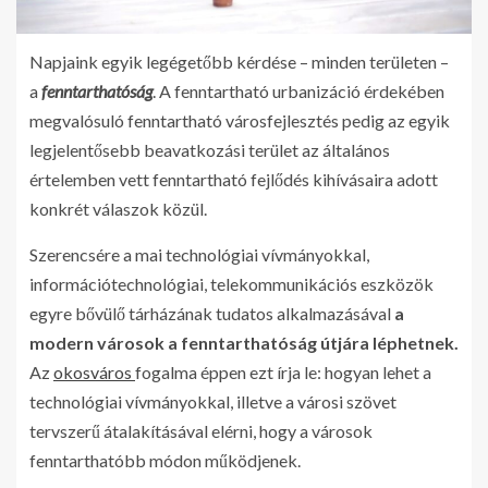
Napjaink egyik legégetőbb kérdése – minden területen –
a
fenntarthatóság
. A fenntartható urbanizáció érdekében
megvalósuló fenntartható városfejlesztés pedig az egyik
legjelentősebb beavatkozási terület az általános
értelemben vett fenntartható fejlődés kihívásaira adott
konkrét válaszok közül.
Szerencsére a mai technológiai vívmányokkal,
információtechnológiai, telekommunikációs eszközök
egyre bővülő tárházának tudatos alkalmazásával
a
modern városok a fenntarthatóság útjára léphetnek.
Az
okosváros
fogalma éppen ezt írja le: hogyan lehet a
technológiai vívmányokkal, illetve a városi szövet
tervszerű átalakításával elérni, hogy a városok
fenntarthatóbb módon működjenek.