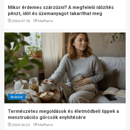
Mikor érdemes szárzúzni? A megfelelő időzítés
pénzt, időt és üzemanyagot takaríthat meg
2026.07.18.
MaPharm
ÍRÁSOK
Természetes megoldások és életmódbeli tippek a
menstruációs görcsök enyhítésére
2026.06.25.
MaPharm