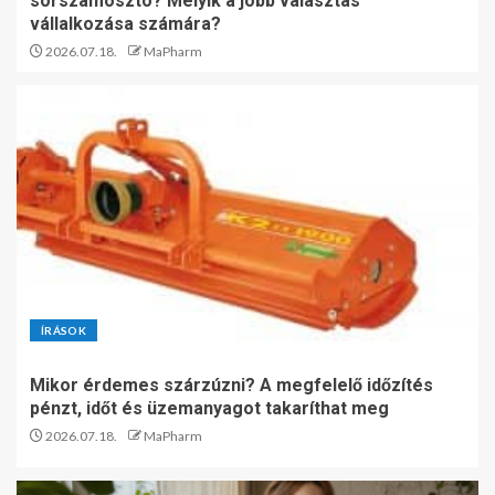
sorszámosztó? Melyik a jobb választás
vállalkozása számára?
2026.07.18.
MaPharm
ÍRÁSOK
Mikor érdemes szárzúzni? A megfelelő időzítés
pénzt, időt és üzemanyagot takaríthat meg
2026.07.18.
MaPharm