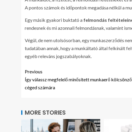
A pontos számok és időpontok megadása nélkül a mun
Egy másik gyakori buktató a
felmondás feltételein
rendesnek és mi azonnali felmondásnak, valamint isme
Végül, de nem utolsósorban, egy munkaszerződés nem 
tudatában annak, hogy a munkáltató által felkínált fe
egyéb releváns jogszabályoknak.
Previous
Így válassz megfelelő minősített munkaerő kölcsönző
céged számára
MORE STORIES