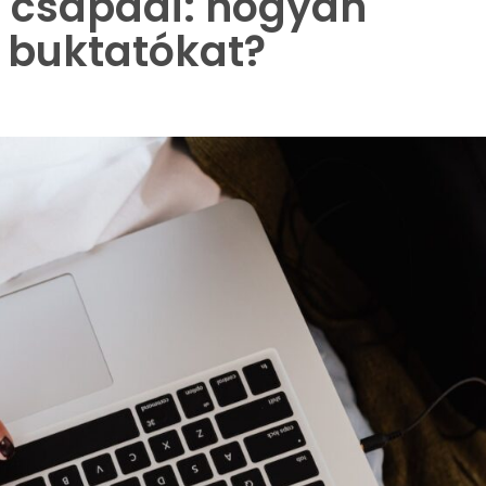
 csapdái: hogyan
i buktatókat?