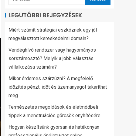
LEGUTÓBBI BEJEGYZÉSEK
Miért számít stratégiai eszköznek egy jól
megválasztott kereskedelmi domain?
Vendéghívó rendszer vagy hagyományos
sorszámosztó? Melyik a jobb választás
vállalkozása számára?
Mikor érdemes szárzúzni? A megfelelő
időzítés pénzt, időt és üzemanyagot takaríthat
meg
Természetes megoldások és életmódbeli
tippek a menstruációs görcsök enyhítésére
Hogyan készítsünk gyorsan és hatékonyan
professzionális önéletrajzot online