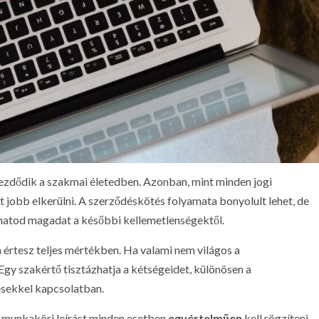
 kezdődik a szakmai életedben. Azonban, mint minden jogi
jobb elkerülni. A szerződéskötés folyamata bonyolult lehet, de
hatod magadat a későbbi kellemetlenségektől.
m értesz teljes mértékben. Ha valami nem világos a
 Egy szakértő tisztázhatja a kétségeidet, különösen a
ésekkel kapcsolatban.
 a munkaköri leírást minden esetben
egyértelműen
kell rögzíteni.