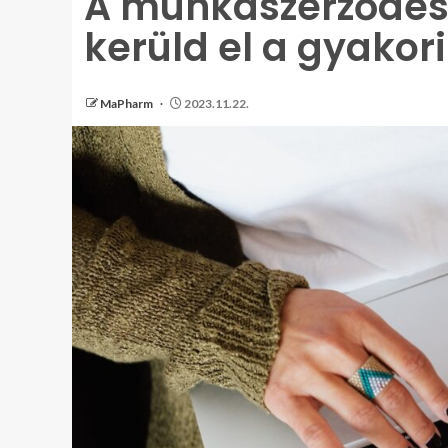
A munkaszerződés
kerüld el a gyakor
MaPharm
2023.11.22.