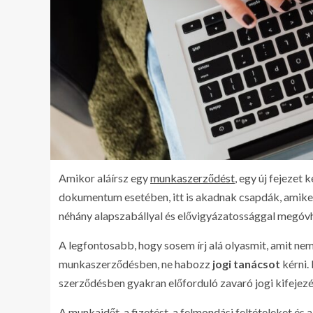
Amikor aláírsz egy
munkaszerződést
, egy új fejezet
dokumentum esetében, itt is akadnak csapdák, amiket 
néhány alapszabállyal és elővigyázatossággal megóv
A legfontosabb, hogy sosem írj alá olyasmit, amit ne
munkaszerződésben, ne habozz
jogi tanácsot
kérni.
szerződésben gyakran előforduló zavaró jogi kifejez
A munkaidőt, a fizetést, a felmondási feltételeket és