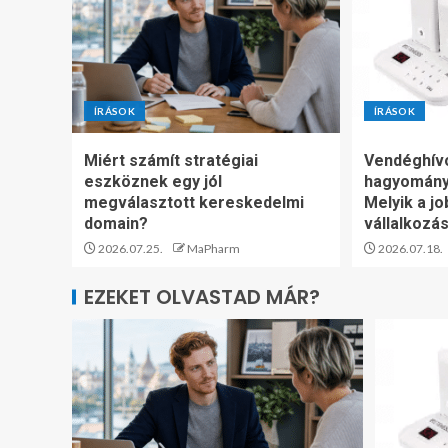
ÍRÁSOK
ÍRÁSOK
Miért számít stratégiai
Vendéghív
eszköznek egy jól
hagyomány
megválasztott kereskedelmi
Melyik a jo
domain?
vállalkozá
2026.07.25.
MaPharm
2026.07.18.
EZEKET OLVASTAD MÁR?