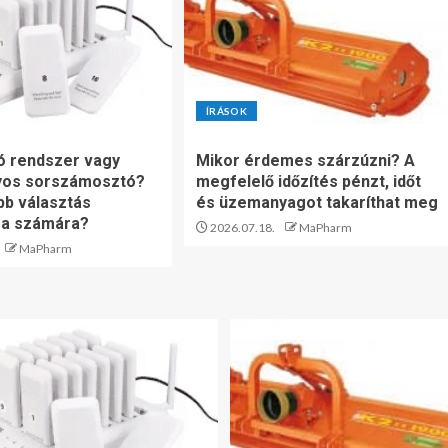
ÍRÁSOK
ó rendszer vagy
Mikor érdemes szárzúzni? A
os sorszámosztó?
megfelelő időzítés pénzt, időt
bb választás
és üzemanyagot takaríthat meg
sa számára?
2026.07.18.
MaPharm
MaPharm