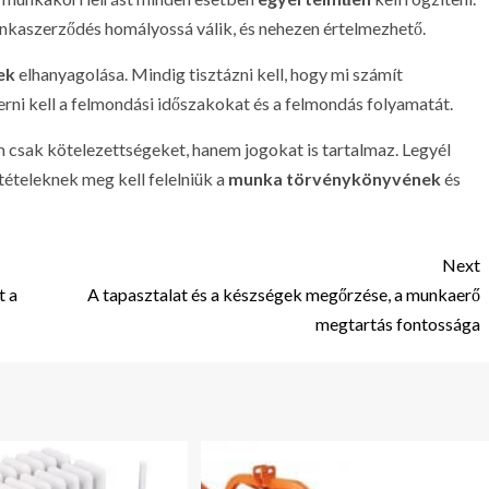
kaszerződés homályossá válik, és nehezen értelmezhető.
ek
elhanyagolása. Mindig tisztázni kell, hogy mi számít
rni kell a felmondási időszakokat és a felmondás folyamatát.
csak kötelezettségeket, hanem jogokat is tartalmaz. Legyél
ltételeknek meg kell felelniük a
munka törvénykönyvének
és
Next
t a
A tapasztalat és a készségek megőrzése, a munkaerő
megtartás fontossága