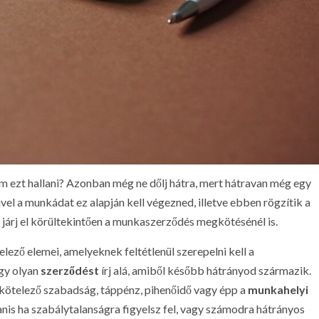
m ezt hallani? Azonban még ne dőlj hátra, mert hátravan még egy
l a munkádat ez alapján kell végezned, illetve ebben rögzítik a
 járj el körültekintően a munkaszerződés megkötésénél is.
lező elemei, amelyeknek feltétlenül szerepelni kell a
ogy olyan
szerződést
írj alá, amiből később hátrányod származik.
 kötelező szabadság, táppénz, pihenőidő vagy épp a
munkahelyi
yanis ha szabálytalanságra figyelsz fel, vagy számodra hátrányos