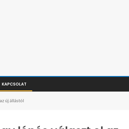
KAPCSOLAT
z új állástól