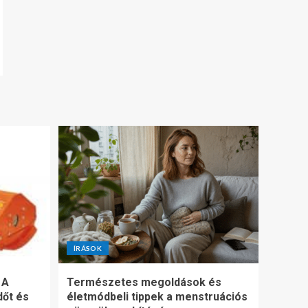
ÍRÁSOK
 A
Természetes megoldások és
dőt és
életmódbeli tippek a menstruációs