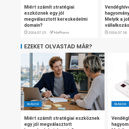
Miért számít stratégiai
Vendéghív
eszköznek egy jól
hagyomány
megválasztott kereskedelmi
Melyik a jo
domain?
vállalkozá
2026.07.25.
MaPharm
2026.07.18.
EZEKET OLVASTAD MÁR?
ÍRÁSOK
ÍRÁSOK
Miért számít stratégiai eszköznek
Vendégh
egy jól megválasztott
hagyom