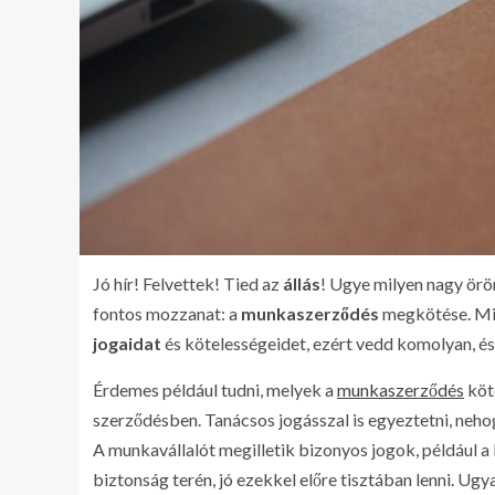
Jó hír! Felvettek! Tied az
állás
! Ugye milyen nagy örö
fontos mozzanat: a
munkaszerződés
megkötése. Mive
jogaidat
és kötelességeidet, ezért vedd komolyan, és
Érdemes például tudni, melyek a
munkaszerződés
köte
szerződésben. Tanácsos jogásszal is egyeztetni, neh
A munkavállalót megilletik bizonyos jogok, például a
biztonság terén, jó ezekkel előre tisztában lenni. Ug