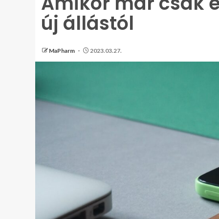
Amikor már csak eg
új állástól
MaPharm
2023.03.27.