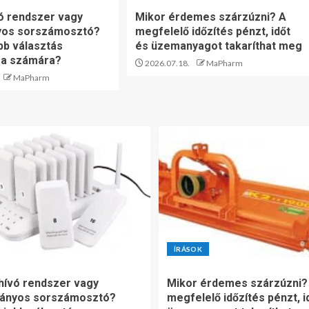
ó rendszer vagy
Mikor érdemes szárzúzni? A
os sorszámosztó?
megfelelő időzítés pénzt, időt
bb választás
és üzemanyagot takaríthat meg
sa számára?
2026.07.18.
MaPharm
MaPharm
ÍRÁSOK
ívó rendszer vagy
Mikor érdemes szárzúzni?
ányos sorszámosztó?
megfelelő időzítés pénzt, i