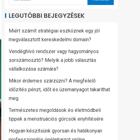
LEGUTÓBBI BEJEGYZÉSEK
Miért számít stratégiai eszköznek egy jól
megválasztott kereskedelmi domain?
Vendéghívó rendszer vagy hagyományos
sorszámosztó? Melyik a jobb választás
vállalkozása számára?
Mikor érdemes szárzúzni? A megfelelő
időzítés pénzt, időt és üzemanyagot takaríthat
meg
Természetes megoldások és életmódbeli
tippek a menstruációs görcsök enyhítésére
Hogyan készítsünk gyorsan és hatékonyan
professzionális önéletrajzot online