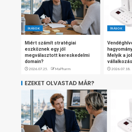
ÍRÁSOK
ÍRÁSOK
Miért számít stratégiai
Vendéghív
eszköznek egy jól
hagyomány
megválasztott kereskedelmi
Melyik a jo
domain?
vállalkozá
2026.07.25.
MaPharm
2026.07.18.
EZEKET OLVASTAD MÁR?