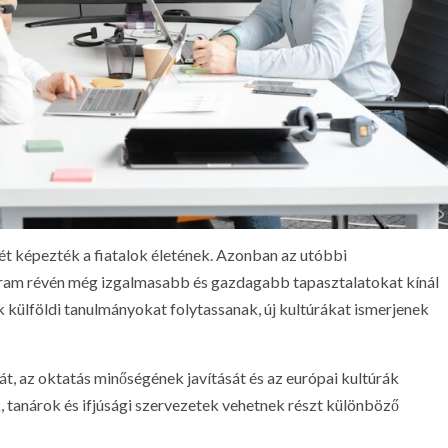
zét képezték a fiatalok életének. Azonban az utóbbi
am révén még izgalmasabb és gazdagabb tapasztalatokat kínál
k külföldi tanulmányokat folytassanak, új kultúrákat ismerjenek
át, az oktatás minőségének javítását és az európai kultúrák
 tanárok és ifjúsági szervezetek vehetnek részt különböző