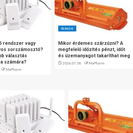
ÍRÁSOK
ó rendszer vagy
Mikor érdemes szárzúzni? A
os sorszámosztó?
megfelelő időzítés pénzt, időt
bb választás
és üzemanyagot takaríthat meg
sa számára?
2026.07.18.
MaPharm
MaPharm