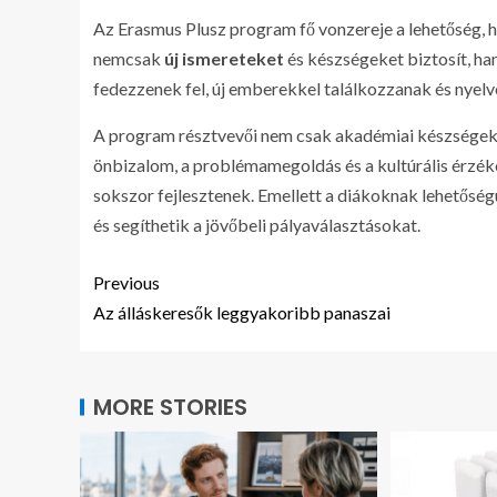
Az Erasmus Plusz program fő vonzereje a lehetőség,
nemcsak
új ismereteket
és készségeket biztosít, ha
fedezzenek fel, új emberekkel találkozzanak és nyelv
A program résztvevői nem csak akadémiai készségek
önbizalom, a problémamegoldás és a kultúrális érzék
sokszor fejlesztenek. Emellett a diákoknak lehetőség
és segíthetik a jövőbeli pályaválasztásokat.
Previous
Az álláskeresők leggyakoribb panaszai
MORE STORIES