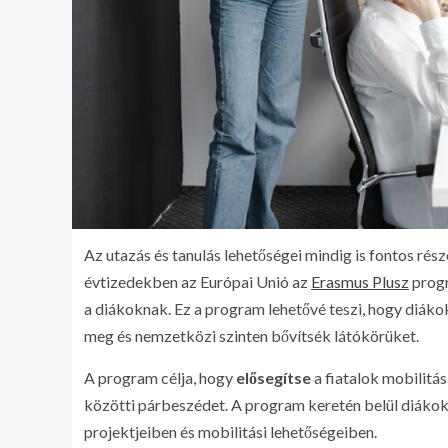
Az utazás és tanulás lehetőségei mindig is fontos rés
évtizedekben az Európai Unió az
Erasmus Plusz
progr
a diákoknak. Ez a program lehetővé teszi, hogy diáko
meg és nemzetközi szinten bővítsék látókörüket.
A program célja, hogy
elősegítse
a fiatalok mobilitás
közötti párbeszédet. A program keretén belül diákok,
projektjeiben és mobilitási lehetőségeiben.