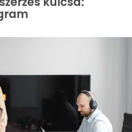
szerzés kulcsa:
ogram