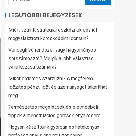
LEGUTÓBBI BEJEGYZÉSEK
Miért számít stratégiai eszköznek egy jól
megválasztott kereskedelmi domain?
Vendéghívó rendszer vagy hagyományos
sorszámosztó? Melyik a jobb választás
vállalkozása számára?
Mikor érdemes szárzúzni? A megfelelő
időzítés pénzt, időt és üzemanyagot takaríthat
meg
Természetes megoldások és életmódbeli
tippek a menstruációs görcsök enyhítésére
Hogyan készítsünk gyorsan és hatékonyan
professzionális önéletrajzot online