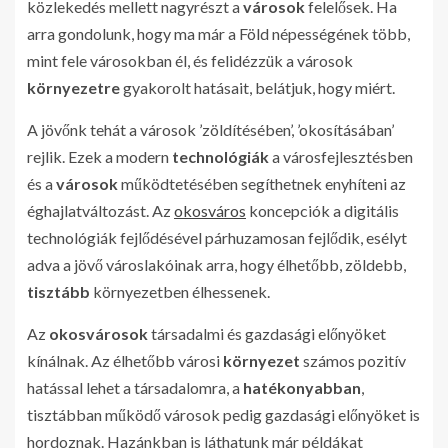
közlekedés mellett nagyrészt a
városok
felelősek. Ha
arra gondolunk, hogy ma már a Föld népességének több,
mint fele városokban él, és felidézzük a városok
környezetre
gyakorolt hatásait, belátjuk, hogy miért.
A jövőnk tehát a városok ’zöldítésében’, ’okosításában’
rejlik. Ezek a modern
technológiák
a városfejlesztésben
és a
városok
működtetésében segíthetnek enyhíteni az
éghajlatváltozást. Az
okosváros
koncepciók a digitális
technológiák fejlődésével párhuzamosan fejlődik, esélyt
adva a jövő városlakóinak arra, hogy élhetőbb, zöldebb,
tisztább
környezetben élhessenek.
Az
okosvárosok
társadalmi és gazdasági előnyöket
kínálnak. Az élhetőbb városi
környezet
számos pozitív
hatással lehet a társadalomra, a
hatékonyabban
,
tisztábban működő városok pedig gazdasági előnyöket is
hordoznak. Hazánkban is láthatunk már példákat