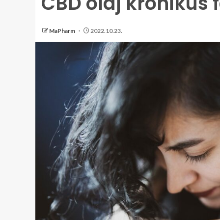
CBD olaj krónikus
MaPharm
2022.10.23.