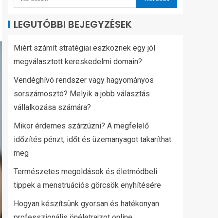
LEGUTÓBBI BEJEGYZÉSEK
Miért számít stratégiai eszköznek egy jól
megválasztott kereskedelmi domain?
Vendéghívó rendszer vagy hagyományos
sorszámosztó? Melyik a jobb választás
vállalkozása számára?
Mikor érdemes szárzúzni? A megfelelő
időzítés pénzt, időt és üzemanyagot takaríthat
meg
Természetes megoldások és életmódbeli
tippek a menstruációs görcsök enyhítésére
Hogyan készítsünk gyorsan és hatékonyan
professzionális önéletrajzot online