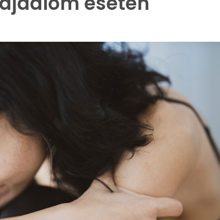
 fájdalom esetén