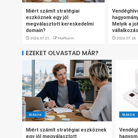
Miért számít stratégiai
Vendéghív
eszköznek egy jól
hagyomány
megválasztott kereskedelmi
Melyik a jo
domain?
vállalkozá
2026.07.25.
MaPharm
2026.07.18.
EZEKET OLVASTAD MÁR?
ÍRÁSOK
ÍRÁSOK
Miért számít stratégiai eszköznek
Vendégh
egy jól megválasztott
hagyom