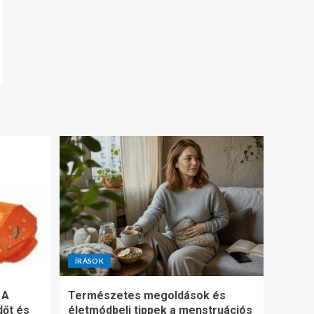
ÍRÁSOK
 A
Természetes megoldások és
dőt és
életmódbeli tippek a menstruációs