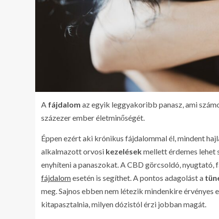
A
fájdalom
az egyik leggyakoribb panasz, ami szám
százezer ember életminőségét.
Éppen ezért aki krónikus fájdalommal él, mindent hajl
alkalmazott orvosi
kezelések
mellett érdemes lehet 
enyhíteni a panaszokat. A CBD görcsoldó, nyugtató, f
fájdalom
esetén is segíthet. A pontos adagolást a
tün
meg. Sajnos ebben nem létezik mindenkire érvényes eg
kitapasztalnia, milyen dózistól érzi jobban magát.