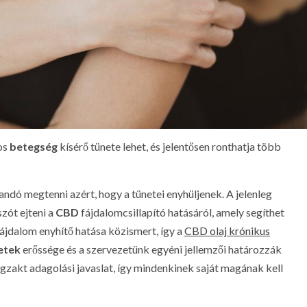
os
betegség
kísérő tünete lehet, és jelentősen ronthatja több
andó megtenni azért, hogy a tünetei enyhüljenek. A jelenleg
szót ejteni a
CBD
fájdalomcsillapító hatásáról, amely segíthet
ájdalom enyhítő hatása közismert, így a
CBD olaj krónikus
etek
erőssége és a szervezetünk egyéni jellemzői határozzák
zakt adagolási javaslat, így mindenkinek saját magának kell