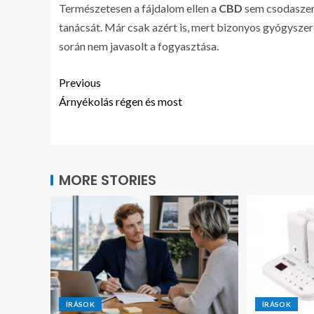
Természetesen a fájdalom ellen a
CBD
sem csodaszer
tanácsát. Már csak azért is, mert bizonyos gyógysze
során nem javasolt a fogyasztása.
Previous
Árnyékolás régen és most
MORE STORIES
ÍRÁSOK
ÍRÁSOK