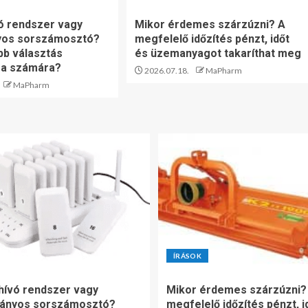
ó rendszer vagy
Mikor érdemes szárzúzni? A
os sorszámosztó?
megfelelő időzítés pénzt, időt
bb választás
és üzemanyagot takaríthat meg
sa számára?
2026.07.18.
MaPharm
MaPharm
ÍRÁSOK
ívó rendszer vagy
Mikor érdemes szárzúzni?
ányos sorszámosztó?
megfelelő időzítés pénzt, i