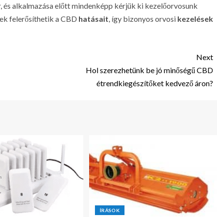
, és alkalmazása előtt mindenképp kérjük ki kezelőorvosunk
rek felerősíthetik a CBD
hatásait
, így bizonyos orvosi
kezelések
Next
Hol szerezhetünk be jó minőségű CBD
étrendkiegészítőket kedvező áron?
ÍRÁSOK