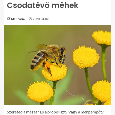
Csodatévő méhek
MaPharm
2023.04.02.
Szereted a mézet? És a propoliszt? Vagy a méhpempőt?