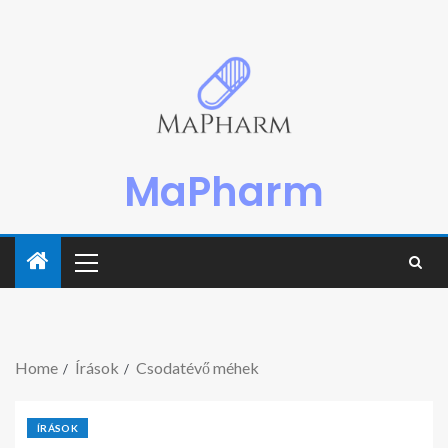
MaPharm
Home
Írások
Csodatévő méhek
ÍRÁSOK