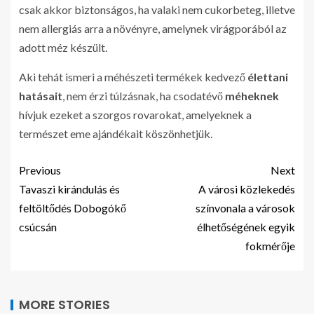
csak akkor biztonságos, ha valaki nem cukorbeteg, illetve
nem allergiás arra a növényre, amelynek virágporából az
adott méz készült.
Aki tehát ismeri a méhészeti termékek kedvező
élettani
hatásait
, nem érzi túlzásnak, ha csodatévő
méheknek
hívjuk ezeket a szorgos rovarokat, amelyeknek a
természet eme ajándékait köszönhetjük.
Previous
Next
Tavaszi kirándulás és
A városi közlekedés
feltöltődés Dobogókő
színvonala a városok
csúcsán
élhetőségének egyik
fokmérője
MORE STORIES