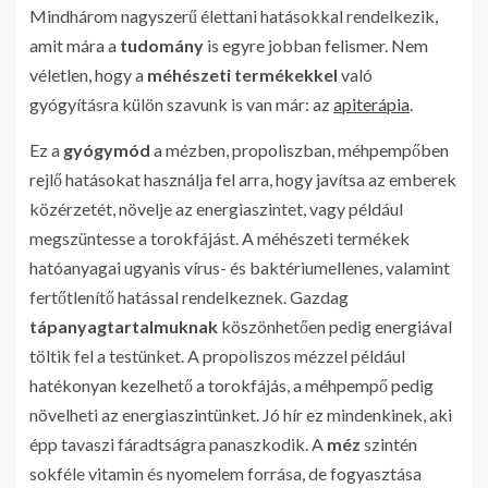
Mindhárom nagyszerű élettani hatásokkal rendelkezik,
amit mára a
tudomány
is egyre jobban felismer. Nem
véletlen, hogy a
méhészeti termékekkel
való
gyógyításra külön szavunk is van már: az
apiterápia
.
Ez a
gyógymód
a mézben, propoliszban, méhpempőben
rejlő hatásokat használja fel arra, hogy javítsa az emberek
közérzetét, növelje az energiaszintet, vagy például
megszüntesse a torokfájást. A méhészeti termékek
hatóanyagai ugyanis vírus- és baktériumellenes, valamint
fertőtlenítő hatással rendelkeznek. Gazdag
tápanyagtartalmuknak
köszönhetően pedig energiával
töltik fel a testünket. A propoliszos mézzel például
hatékonyan kezelhető a torokfájás, a méhpempő pedig
növelheti az energiaszintünket. Jó hír ez mindenkinek, aki
épp tavaszi fáradtságra panaszkodik. A
méz
szintén
sokféle vitamin és nyomelem forrása, de fogyasztása