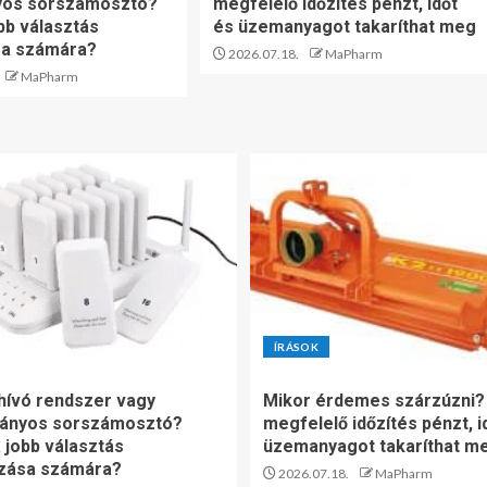
os sorszámosztó?
megfelelő időzítés pénzt, időt
bb választás
és üzemanyagot takaríthat meg
sa számára?
2026.07.18.
MaPharm
MaPharm
ÍRÁSOK
ívó rendszer vagy
Mikor érdemes szárzúzni?
ányos sorszámosztó?
megfelelő időzítés pénzt, i
 jobb választás
üzemanyagot takaríthat m
ozása számára?
2026.07.18.
MaPharm