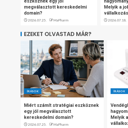
eszköznek egy jól
hagyomány
megválasztott kereskedelmi
Melyik a jo
domain?
vállalkozá
2026.07.25.
MaPharm
2026.07.18.
EZEKET OLVASTAD MÁR?
ÍRÁSOK
ÍRÁSOK
Miért számít stratégiai eszköznek
Vendégh
egy jól megválasztott
hagyom
kereskedelmi domain?
Melyik a
vállalk
2026.07.25.
MaPharm