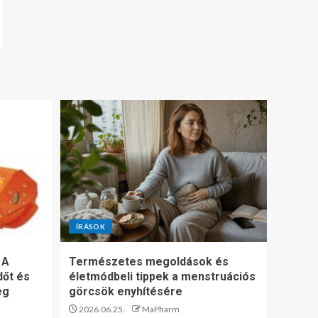
ÍRÁSOK
 A
Természetes megoldások és
dőt és
életmódbeli tippek a menstruációs
eg
görcsök enyhítésére
2026.06.25.
MaPharm