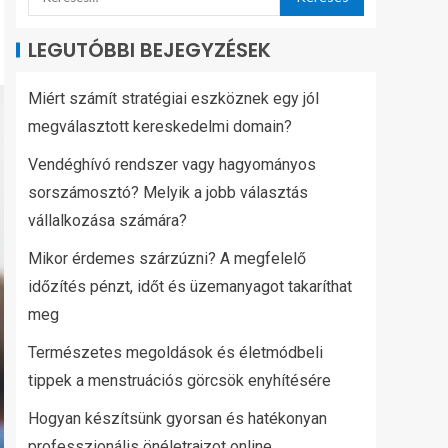
LEGUTÓBBI BEJEGYZÉSEK
Miért számít stratégiai eszköznek egy jól
megválasztott kereskedelmi domain?
Vendéghívó rendszer vagy hagyományos
sorszámosztó? Melyik a jobb választás
vállalkozása számára?
Mikor érdemes szárzúzni? A megfelelő
időzítés pénzt, időt és üzemanyagot takaríthat
meg
Természetes megoldások és életmódbeli
tippek a menstruációs görcsök enyhítésére
Hogyan készítsünk gyorsan és hatékonyan
professzionális önéletrajzot online