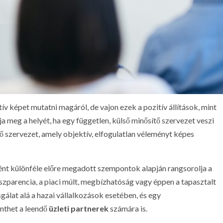
ív képet mutatni magáról, de vajon ezek a pozitív állítások, mint
 meg a helyét, ha egy független, külső minősítő szervezet veszi
tő szervezet, amely objektív, elfogulatlan véleményt képes
ként különféle előre megadott szempontok alapján rangsorolja a
anszparencia, a piaci múlt, megbízhatóság vagy éppen a tapasztalt
gálat alá a hazai vállalkozások esetében, és egy
nthet a leendő
üzleti partnerek
számára is.