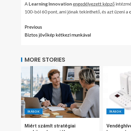
A
Learning Innovation
engedélyezett képző
intézmé
100-ból 60 pont, ami jónak tekinthető, és azt üzeni a
Previous
Biztos jövőkép kétkezi munkával
MORE STORIES
ÍRÁSOK
ÍRÁSOK
Miért számít stratégiai
Vendéghív