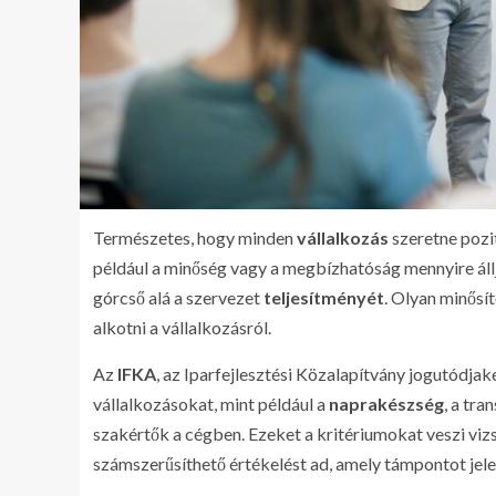
Természetes, hogy minden
vállalkozás
szeretne pozit
például a minőség vagy a megbízhatóság mennyire állja
górcső alá a szervezet
teljesítményét
. Olyan minősí
alkotni a vállalkozásról.
Az
IFKA
, az Iparfejlesztési Közalapítvány jogutódja
vállalkozásokat, mint például a
naprakészség
, a tr
szakértők a cégben. Ezeket a kritériumokat veszi vizs
számszerűsíthető értékelést ad, amely támpontot jele