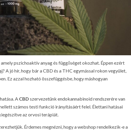
, amely pszichoaktív anyag és függőséget okozhat. Éppen ezért
aj
? A jó hír, hogy bár a CBD és a THC egymással rokon vegyület,
nkben. Ez azzal hozható összefüggésbe, hogy máshogyan
hatása. A
CBD
szervezetünk endokannabinoid rendszerére van
lett számos testi funkció irányításáért felel. Élettani hatásai
 kiegészítve az orvosi terápiát.
rezhetjük. Érdemes megnézni, hogy a webshop rendelkezik-e a