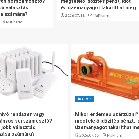
os sorszámosztó?
megfelelő időzítés pénzt, időt
bb választás
és üzemanyagot takaríthat meg
sa számára?
2026.07.18.
MaPharm
MaPharm
ÍRÁSOK
ívó rendszer vagy
Mikor érdemes szárzúzni?
ányos sorszámosztó?
megfelelő időzítés pénzt, i
 jobb választás
üzemanyagot takaríthat m
ozása számára?
2026.07.18.
MaPharm