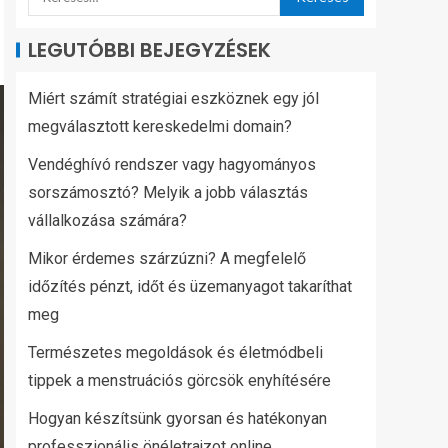
LEGUTÓBBI BEJEGYZÉSEK
Miért számít stratégiai eszköznek egy jól
megválasztott kereskedelmi domain?
Vendéghívó rendszer vagy hagyományos
sorszámosztó? Melyik a jobb választás
vállalkozása számára?
Mikor érdemes szárzúzni? A megfelelő
időzítés pénzt, időt és üzemanyagot takaríthat
meg
Természetes megoldások és életmódbeli
tippek a menstruációs görcsök enyhítésére
Hogyan készítsünk gyorsan és hatékonyan
professzionális önéletrajzot online