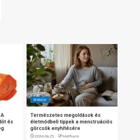
ÍRÁSOK
 A
Természetes megoldások és
dőt és
életmódbeli tippek a menstruációs
eg
görcsök enyhítésére
2026.06.25.
MaPharm