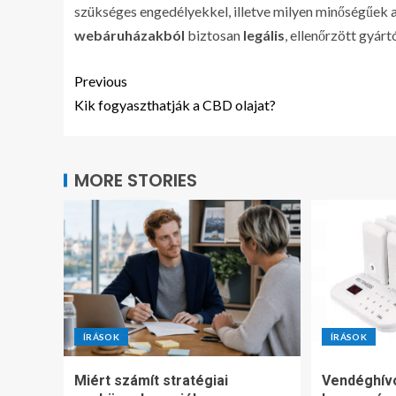
szükséges engedélyekkel, illetve milyen minőségűek 
webáruházakból
biztosan
legális
, ellenőrzött gyár
Previous
Kik fogyaszthatják a CBD olajat?
MORE STORIES
ÍRÁSOK
ÍRÁSOK
Miért számít stratégiai
Vendéghív