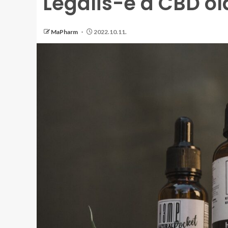
Legális-e a CBD ol
MaPharm
2022.10.11.