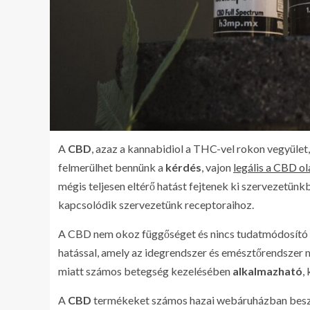
A
CBD
, azaz a kannabidiol a THC-vel rokon vegyület
felmerülhet bennünk a
kérdés
, vajon
legális a CBD ol
mégis teljesen eltérő hatást fejtenek ki szervezetü
kapcsolódik szervezetünk receptoraihoz.
A CBD nem okoz függőséget és nincs tudatmódosító 
hatással, amely az idegrendszer és emésztőrendszer mel
miatt számos betegség kezelésében
alkalmazható
,
A
CBD
termékeket számos hazai webáruházban besze