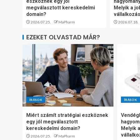
eszköznek egy jól
hagyomány
megválasztott kereskedelmi
Melyik a jo
domain?
vállalkozá
2026.07.25.
MaPharm
2026.07.18.
EZEKET OLVASTAD MÁR?
ÍRÁSOK
ÍRÁSOK
Miért számít stratégiai eszköznek
Vendégh
egy jól megválasztott
hagyom
kereskedelmi domain?
Melyik a
vállalk
2026.07.25.
MaPharm