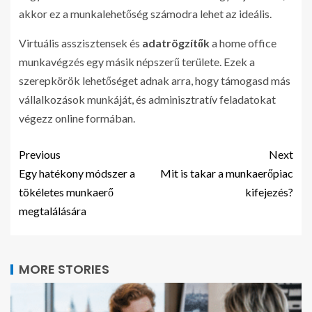
akkor ez a munkalehetőség számodra lehet az ideális.
Virtuális asszisztensek és
adatrögzítők
a home office
munkavégzés egy másik népszerű területe. Ezek a
szerepkörök lehetőséget adnak arra, hogy támogasd más
vállalkozások munkáját, és adminisztratív feladatokat
végezz online formában.
Previous
Next
Egy hatékony módszer a
Mit is takar a munkaerőpiac
tökéletes munkaerő
kifejezés?
megtalálására
MORE STORIES