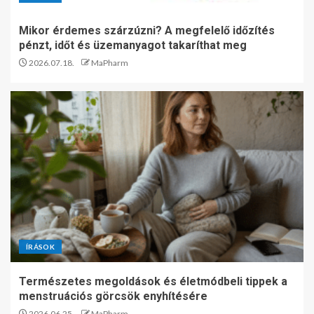
Mikor érdemes szárzúzni? A megfelelő időzítés
pénzt, időt és üzemanyagot takaríthat meg
2026.07.18.
MaPharm
ÍRÁSOK
Természetes megoldások és életmódbeli tippek a
menstruációs görcsök enyhítésére
2026.06.25.
MaPharm