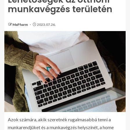
munkavégzés területén
MaPharm
2023.07.26.
Azok számára, akik szeretnék rugalmasabbá tenni a
munkarendjüket és a munkavégzés helyszínét, a home