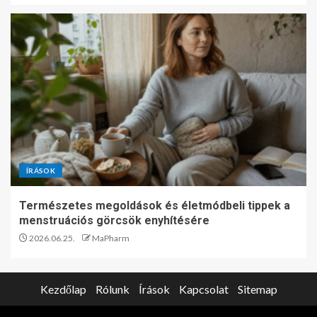
ÍRÁSOK
Természetes megoldások és életmódbeli tippek a
menstruációs görcsök enyhítésére
2026.06.25.
MaPharm
Kezdőlap
Rólunk
Írások
Kapcsolat
Sitemap