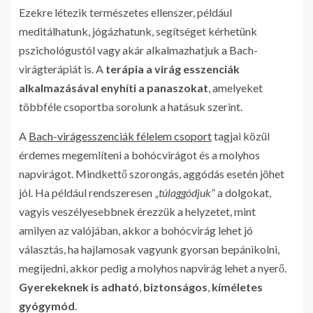
Ezekre létezik természetes ellenszer, például
meditálhatunk, jógázhatunk, segítséget kérhetünk
pszichológustól vagy akár alkalmazhatjuk a Bach-
virágterápiát is. A
terápia a virág esszenciák
alkalmazásával enyhíti a panaszokat
, amelyeket
többféle csoportba sorolunk a hatásuk szerint.
A
Bach-virágesszenciák félelem csoport
tagjai közül
érdemes megemlíteni a bohócvirágot és a molyhos
napvirágot. Mindkettő szorongás, aggódás esetén jöhet
jól. Ha például rendszeresen „
túlaggódjuk
” a dolgokat,
vagyis veszélyesebbnek érezzük a helyzetet, mint
amilyen az valójában, akkor a bohócvirág lehet jó
választás, ha hajlamosak vagyunk gyorsan bepánikolni,
megijedni, akkor pedig a molyhos napvirág lehet a nyerő.
Gyerekeknek is adható
,
biztonságos
,
kíméletes
gyógymód
.