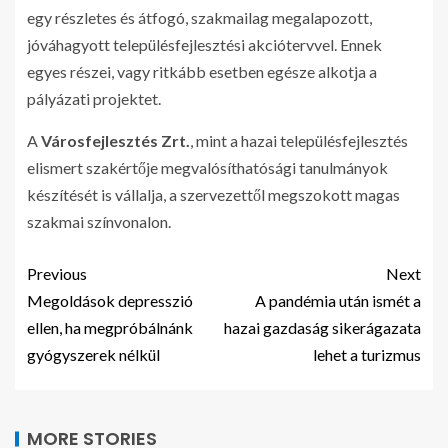
egy részletes és átfogó, szakmailag megalapozott,
jóváhagyott településfejlesztési akciótervvel. Ennek
egyes részei, vagy ritkább esetben egésze alkotja a
pályázati projektet.
A
Városfejlesztés Zrt.
, mint a hazai településfejlesztés
elismert szakértője megvalósíthatósági tanulmányok
készítését is vállalja, a szervezettől megszokott magas
szakmai színvonalon.
Previous
Next
Megoldások depresszió
A pandémia után ismét a
ellen, ha megpróbálnánk
hazai gazdaság sikerágazata
gyógyszerek nélkül
lehet a turizmus
MORE STORIES