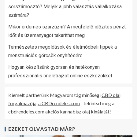
sorszámosztó? Melyik a jobb választás vállalkozása
számára?
Mikor érdemes szárzúzni? A megfelelő időzítés pénzt,
időt és üzemanyagot takaríthat meg
Természetes megoldások és életmódbeli tippek a
menstruációs görcsök enyhítésére
Hogyan készítsünk gyorsan és hatékonyan
professzionális önéletrajzot online eszközökkel
Kiemelt partnerünk Magyarország minőségi
CBD olaj
forgalmazója, a CBDrendeles.com
- tekintsd meg a
cbdrendeles.com akciós
kannabisz olaj
kínálatát!
EZEKET OLVASTAD MÁR?