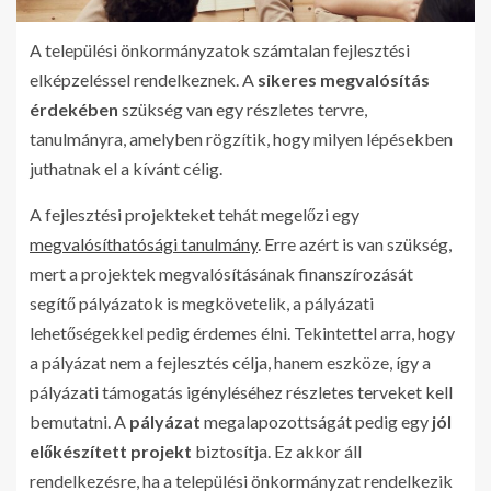
A települési önkormányzatok számtalan fejlesztési
elképzeléssel rendelkeznek. A
sikeres megvalósítás
érdekében
szükség van egy részletes tervre,
tanulmányra, amelyben rögzítik, hogy milyen lépésekben
juthatnak el a kívánt célig.
A fejlesztési projekteket tehát megelőzi egy
megvalósíthatósági tanulmány
. Erre azért is van szükség,
mert a projektek megvalósításának finanszírozását
segítő pályázatok is megkövetelik, a pályázati
lehetőségekkel pedig érdemes élni. Tekintettel arra, hogy
a pályázat nem a fejlesztés célja, hanem eszköze, így a
pályázati támogatás igényléséhez részletes terveket kell
bemutatni. A
pályázat
megalapozottságát pedig egy
jól
előkészített projekt
biztosítja. Ez akkor áll
rendelkezésre, ha a települési önkormányzat rendelkezik