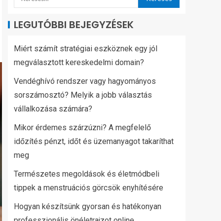
LEGUTÓBBI BEJEGYZÉSEK
Miért számít stratégiai eszköznek egy jól
megválasztott kereskedelmi domain?
Vendéghívó rendszer vagy hagyományos
sorszámosztó? Melyik a jobb választás
vállalkozása számára?
Mikor érdemes szárzúzni? A megfelelő
időzítés pénzt, időt és üzemanyagot takaríthat
meg
Természetes megoldások és életmódbeli
tippek a menstruációs görcsök enyhítésére
Hogyan készítsünk gyorsan és hatékonyan
professzionális önéletrajzot online