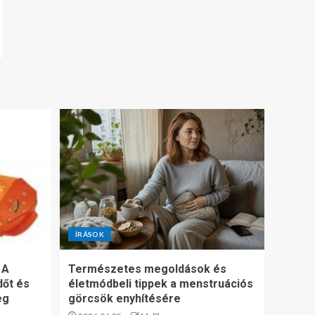
ÍRÁSOK
 A
Természetes megoldások és
dőt és
életmódbeli tippek a menstruációs
eg
görcsök enyhítésére