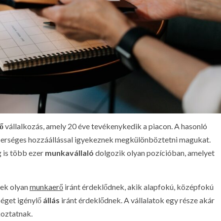
ő
vállalkozás, amely 20 éve tevékenykedik a piacon. A hasonló
mberséges hozzáállással igyekeznek megkülönböztetni magukat.
 is több ezer
munkavállaló
dolgozik olyan pozícióban, amelyet
yek olyan
munkaerő
iránt érdeklődnek, akik alapfokú, középfokú
séget igénylő
állás
iránt érdeklődnek. A vállalatok egy része akár
lkoztatnak.