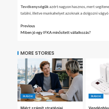
Tevékenységük
azért nagyon hasznos, mert segíten
találni, illetve munkahelyet azoknak a dolgozni vág
Previous
Miben jó egy IFKA minősített vállalkozás?
MORE STORIES
ÍRÁSOK
ÍRÁSOK
Miért számít stratégiai
Vendéghív