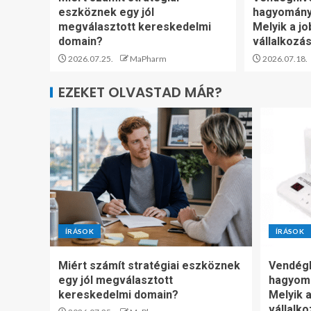
eszköznek egy jól
hagyomány
megválasztott kereskedelmi
Melyik a jo
domain?
vállalkozá
2026.07.25.
MaPharm
2026.07.18.
EZEKET OLVASTAD MÁR?
ÍRÁSOK
ÍRÁSOK
Miért számít stratégiai eszköznek
Vendégh
egy jól megválasztott
hagyom
kereskedelmi domain?
Melyik a
vállalk