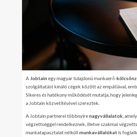
A
Jobtain
egy magyar tulajdonú munkaerő-
kölcsönz
szolgáltatást kínáló cégek között az empátiával, e
Sikeres és hatékony működését mutatja, hogy jelenleg
a Jobtain közvetítésével szereztek.
A Jobtain partnerei többnyire
nagyvállalatok
, amel
végzettséggel rendelkeznek, illetve szakmai végzett
munkatapasztalat nélküli
munkavállalókat
is fogla