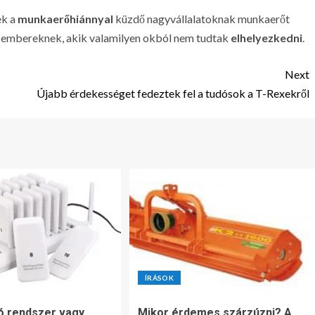
ek a
munkaerőhiánnyal
küzdő nagyvállalatoknak munkaerőt
yó embereknek, akik valamilyen okból nem tudtak
elhelyezkedni
.
Next
Újabb érdekességet fedeztek fel a tudósok a T-Rexekről
ÍRÁSOK
ó rendszer vagy
Mikor érdemes szárzúzni? A