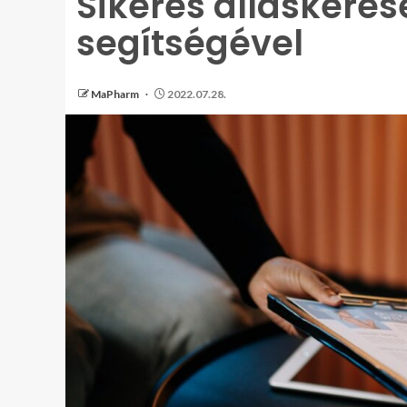
Sikeres álláskeres
segítségével
MaPharm
2022.07.28.