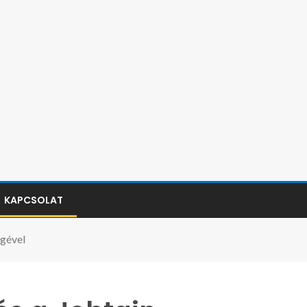
KAPCSOLAT
égével