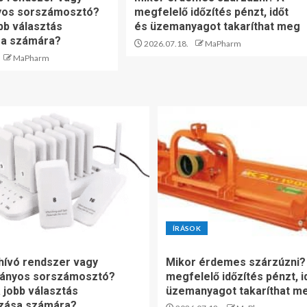
os sorszámosztó?
megfelelő időzítés pénzt, időt
bb választás
és üzemanyagot takaríthat meg
sa számára?
2026.07.18.
MaPharm
MaPharm
ÍRÁSOK
ívó rendszer vagy
Mikor érdemes szárzúzni?
ányos sorszámosztó?
megfelelő időzítés pénzt, i
 jobb választás
üzemanyagot takaríthat m
ozása számára?