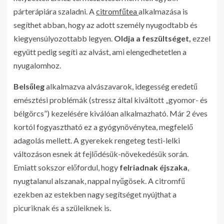
párterápiára szaladni. A
citromfűtea
alkalmazása is
segíthet abban, hogy az adott személy nyugodtabb és
kiegyensúlyozottabb legyen.
Oldja a feszültséget,
ezzel
együtt pedig segíti az alvást, ami elengedhetetlen a
nyugalomhoz.
Belsőleg
alkalmazva alvászavarok, idegesség eredetű
emésztési problémák (stressz által kiváltott „gyomor- és
bélgörcs”) kezelésére kiválóan alkalmazható. Már 2 éves
kortól fogyasztható ez a gyógynövénytea, megfelelő
adagolás mellett. A gyerekek rengeteg testi-lelki
változáson esnek át fejlődésük-növekedésük során.
Emiatt sokszor előfordul, hogy
felriadnak éjszaka
,
nyugtalanul alszanak, nappal nyűgösek. A citromfű
ezekben az estekben nagy segítséget nyújthat a
picuriknak és a szüleiknek is.