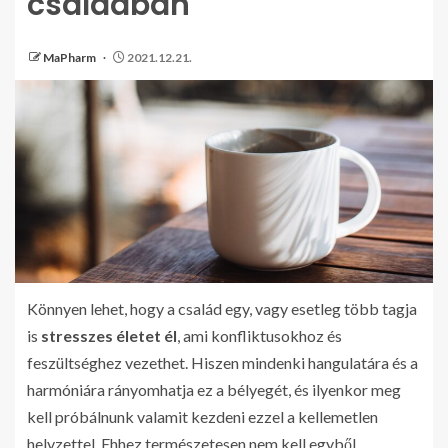
családban
MaPharm
2021.12.21.
Könnyen lehet, hogy a család egy, vagy esetleg több tagja
is
stresszes életet él
, ami konfliktusokhoz és
feszültséghez vezethet. Hiszen mindenki hangulatára és a
harmóniára rányomhatja ez a bélyegét, és ilyenkor meg
kell próbálnunk valamit kezdeni ezzel a kellemetlen
helyzettel. Ehhez természetesen nem kell egyből