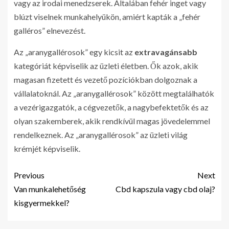
vagy az irodai menedzserek. Általában fehér inget vagy
blúzt viselnek munkahelyükön, amiért kapták a „fehér
galléros” elnevezést.
Az „aranygallérosok” egy kicsit az
extravagánsabb
kategóriát képviselik az üzleti életben. Ők azok, akik
magasan fizetett és vezető pozíciókban dolgoznak a
vállalatoknál. Az „aranygallérosok” között megtalálhatók
a vezérigazgatók, a cégvezetők, a nagybefektetők és az
olyan szakemberek, akik rendkívül magas jövedelemmel
rendelkeznek. Az „aranygallérosok” az üzleti világ
krémjét képviselik.
Previous
Next
Van munkalehetőség
Cbd kapszula vagy cbd olaj?
kisgyermekkel?