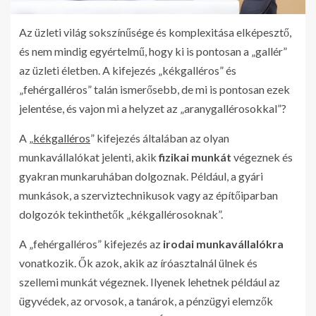
Az üzleti világ sokszínűsége és komplexitása elképesztő,
és nem mindig egyértelmű, hogy ki is pontosan a „gallér”
az üzleti életben. A kifejezés „kékgalléros” és
„fehérgalléros” talán ismerősebb, de mi is pontosan ezek
jelentése, és vajon mi a helyzet az „aranygallérosokkal”?
A „
kékgalléros
” kifejezés általában az olyan
munkavállalókat jelenti, akik
fizikai munkát
végeznek és
gyakran munkaruhában dolgoznak. Például, a gyári
munkások, a szerviztechnikusok vagy az építőiparban
dolgozók tekinthetők „kékgallérosoknak”.
A „fehérgalléros” kifejezés az
irodai munkavállalókra
vonatkozik. Ők azok, akik az íróasztalnál ülnek és
szellemi munkát végeznek. Ilyenek lehetnek például az
ügyvédek, az orvosok, a tanárok, a pénzügyi elemzők