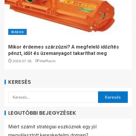
ÍRÁSOK
Mikor érdemes szárzúzni? A megfelelő időzítés
pénzt, időt és üzemanyagot takaríthat meg
2026.07.18.
MaPharm
KERESÉS
LEGUTÓBBI BEJEGYZÉSEK
Miért számít stratégiai eszköznek egy jól
megválasztott kereskedelmi domain?