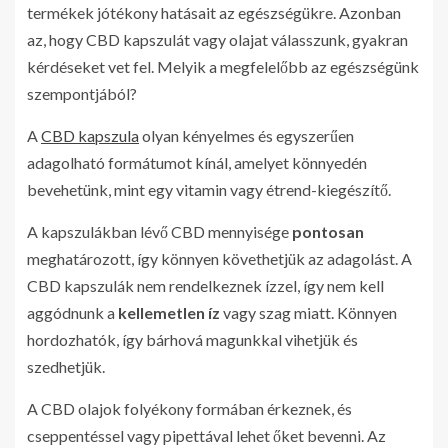
termékek jótékony hatásait az egészségükre. Azonban
az, hogy CBD kapszulát vagy olajat válasszunk, gyakran
kérdéseket vet fel. Melyik a megfelelőbb az egészségünk
szempontjából?
A
CBD kapszula
olyan kényelmes és egyszerűen
adagolható formátumot kínál, amelyet könnyedén
bevehetünk, mint egy vitamin vagy étrend-kiegészítő.
A kapszulákban lévő CBD mennyisége
pontosan
meghatározott, így könnyen követhetjük az adagolást. A
CBD kapszulák nem rendelkeznek ízzel, így nem kell
aggódnunk a
kellemetlen íz
vagy szag miatt. Könnyen
hordozhatók, így bárhová magunkkal vihetjük és
szedhetjük.
A CBD olajok folyékony formában érkeznek, és
cseppentéssel vagy pipettával lehet őket bevenni. Az