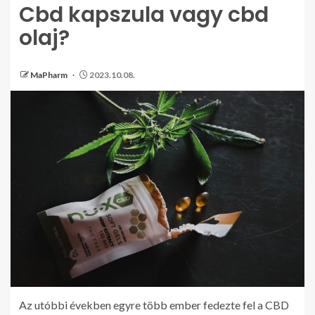
Cbd kapszula vagy cbd
olaj?
MaPharm
2023.10.08.
Az utóbbi években egyre több ember fedezte fel a CBD