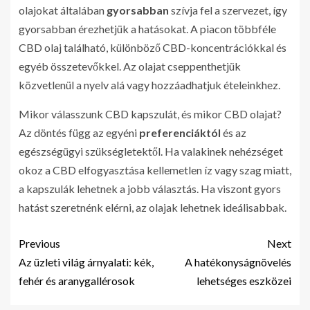
olajokat általában
gyorsabban
szívja fel a szervezet, így
gyorsabban érezhetjük a hatásokat. A piacon többféle
CBD olaj található, különböző CBD-koncentrációkkal és
egyéb összetevőkkel. Az olajat cseppenthetjük
közvetlenül a nyelv alá vagy hozzáadhatjuk ételeinkhez.
Mikor válasszunk CBD kapszulát, és mikor CBD olajat?
Az döntés függ az egyéni
preferenciáktól
és az
egészségügyi szükségletektől. Ha valakinek nehézséget
okoz a CBD elfogyasztása kellemetlen íz vagy szag miatt,
a kapszulák lehetnek a jobb választás. Ha viszont gyors
hatást szeretnénk elérni, az olajak lehetnek ideálisabbak.
Previous
Next
Az üzleti világ árnyalati: kék,
A hatékonyságnövelés
fehér és aranygallérosok
lehetséges eszközei