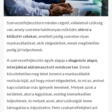
Szervezetfejlesztésre minden cégnél, vállalatnál szükség
van, amely szeretne hatékonyan működni,
elérni a
kitűzött célokat,
emellett pedig szeretne olyan
munkavállalókat, akik elégedettek, ennek megfelelően
pedig jól teljesítenek.
A szervezetfejlesztés egyik alapja a
diagnózis alapú,
interjúkkal alátámasztott módszertan
. Ennek
köszönhetően meg lehet ismerni a munkavállalók
motivációját, azt hogy mivel elégedettek, és mi az, amivel
kapcsolatban más igényeik lennének. Melyek azok a
területek, ahol a legjobban, esetleg kiemelkedően
teljesítenek, és melyek azok, ahol szükségük lenne
támogatásra, képzésekre. Nem szabad elfelejteni azt