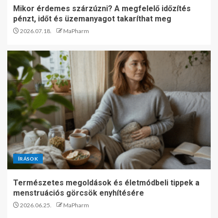
Mikor érdemes szárzúzni? A megfelelő időzítés
pénzt, időt és üzemanyagot takaríthat meg
2026.07.18.
MaPharm
ÍRÁSOK
Természetes megoldások és életmódbeli tippek a
menstruációs görcsök enyhítésére
2026.06.25.
MaPharm