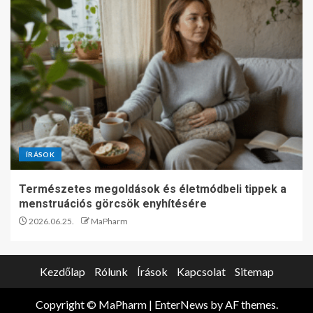
ÍRÁSOK
Természetes megoldások és életmódbeli tippek a
menstruációs görcsök enyhítésére
2026.06.25.
MaPharm
Kezdőlap
Rólunk
Írások
Kapcsolat
Sitemap
Copyright © MaPharm
|
EnterNews
by AF themes.