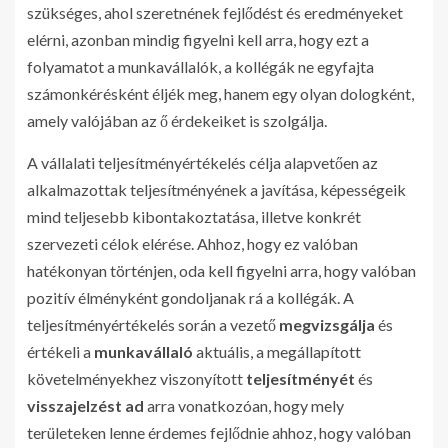
szükséges, ahol szeretnének fejlődést és eredményeket
elérni, azonban mindig figyelni kell arra, hogy ezt a
folyamatot a munkavállalók, a kollégák ne egyfajta
számonkérésként éljék meg, hanem egy olyan dologként,
amely valójában az ő érdekeiket is szolgálja.
A vállalati teljesítményértékelés célja alapvetően az
alkalmazottak teljesítményének a javítása, képességeik
mind teljesebb kibontakoztatása, illetve konkrét
szervezeti célok elérése. Ahhoz, hogy ez valóban
hatékonyan történjen, oda kell figyelni arra, hogy valóban
pozitív élményként gondoljanak rá a kollégák. A
teljesítményértékelés során a vezető
megvizsgálja
és
értékeli a
munkavállaló
aktuális, a megállapított
követelményekhez viszonyított
teljesítményét
és
visszajelzést ad
arra vonatkozóan, hogy mely
területeken lenne érdemes fejlődnie ahhoz, hogy valóban