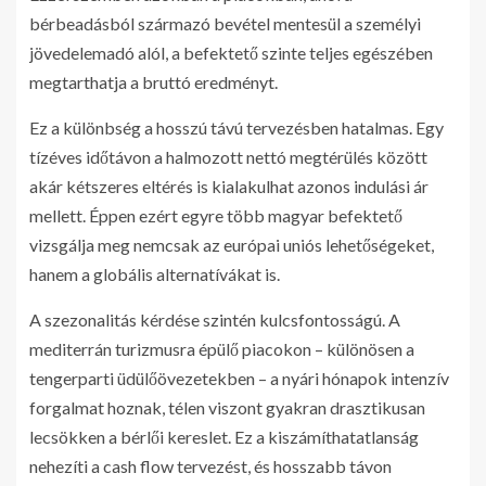
bérbeadásból származó bevétel mentesül a személyi
jövedelemadó alól, a befektető szinte teljes egészében
megtarthatja a bruttó eredményt.
Ez a különbség a hosszú távú tervezésben hatalmas. Egy
tízéves időtávon a halmozott nettó megtérülés között
akár kétszeres eltérés is kialakulhat azonos indulási ár
mellett. Éppen ezért egyre több magyar befektető
vizsgálja meg nemcsak az európai uniós lehetőségeket,
hanem a globális alternatívákat is.
A szezonalitás kérdése szintén kulcsfontosságú. A
mediterrán turizmusra épülő piacokon – különösen a
tengerparti üdülőövezetekben – a nyári hónapok intenzív
forgalmat hoznak, télen viszont gyakran drasztikusan
lecsökken a bérlői kereslet. Ez a kiszámíthatatlanság
nehezíti a cash flow tervezést, és hosszabb távon