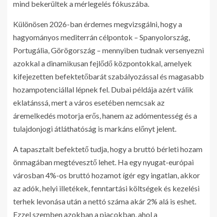
mind bekerültek a mérlegelés fókuszába.
Különösen 2026-ban érdemes megvizsgálni, hogy a
hagyományos mediterrán célpontok – Spanyolország,
Portugália, Görögország – mennyiben tudnak versenyezni
azokkal a dinamikusan fejlődő központokkal, amelyek
kifejezetten befektetőbarát szabályozással és magasabb
hozampotenciállal lépnek fel. Dubai példája azért válik
eklatánssá, mert a város esetében nemcsak az
áremelkedés motorja erős, hanem az adómentesség és a
tulajdonjogi átláthatóság is markáns előnyt jelent.
A tapasztalt befektető tudja, hogy a bruttó bérleti hozam
önmagában megtévesztő lehet. Ha egy nyugat-európai
városban 4%-os bruttó hozamot ígér egy ingatlan, akkor
az adók, helyi illetékek, fenntartási költségek és kezelési
terhek levonása után a nettó száma akár 2% alá is eshet.
Ezzel szemben azokban a piacokban, ahol a