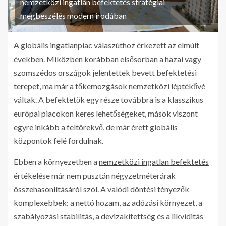
nemzetközi ingatlan befektetés stratégiai
megbeszélés modern irodában
A globális ingatlanpiac válaszúthoz érkezett az elmúlt
években. Miközben korábban elsősorban a hazai vagy
szomszédos országok jelentettek bevett befektetési
terepet, ma már a tőkemozgások nemzetközi léptékűvé
váltak. A befektetők egy része továbbra is a klasszikus
európai piacokon keres lehetőségeket, mások viszont
egyre inkább a feltörekvő, de már érett globális
központok felé fordulnak.
Ebben a környezetben a
nemzetközi ingatlan befektetés
értékelése már nem pusztán négyzetméterárak
összehasonlításáról szól. A valódi döntési tényezők
komplexebbek: a nettó hozam, az adózási környezet, a
szabályozási stabilitás, a devizakitettség és a likviditás