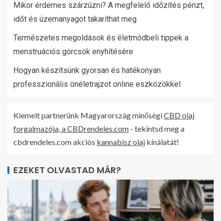
Mikor érdemes szárzúzni? A megfelelő időzítés pénzt,
időt és üzemanyagot takaríthat meg
Természetes megoldások és életmódbeli tippek a
menstruációs görcsök enyhítésére
Hogyan készítsünk gyorsan és hatékonyan
professzionális önéletrajzot online eszközökkel
Kiemelt partnerünk Magyarország minőségi
CBD olaj
forgalmazója, a CBDrendeles.com
- tekintsd meg a
cbdrendeles.com akciós
kannabisz olaj
kínálatát!
EZEKET OLVASTAD MÁR?