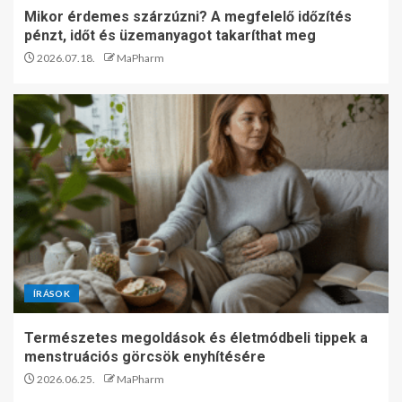
Mikor érdemes szárzúzni? A megfelelő időzítés
pénzt, időt és üzemanyagot takaríthat meg
2026.07.18.
MaPharm
ÍRÁSOK
Természetes megoldások és életmódbeli tippek a
menstruációs görcsök enyhítésére
2026.06.25.
MaPharm