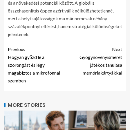
és a növekedési potenciál között. A globális
összehasonlítás éppen azért válik nélkülözhetetlenné,
mert a helyi sajátosságok ma már nemcsak néhány
százalékpontnyi eltérést, hanem stratégiai különbségeket
jelentenek.
Previous
Next
Hogyan győzd le a
Gyógynövényismeret
szorongást és légy
játékos tanulása
magabiztos a mikrofonnal
memóriakártyákkal
szemben
MORE STORIES