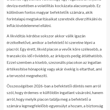
deviza esetében a volatilitás kockázata alacsonyabb. Ez
különösen fontos magyar befektetők számára, akik
forintalapú megtakarításaikat szeretnék diverzifikálni és
inflációvédelemmel ellátni.
A likviditás kérdése sokszor akkor válik igazán
érzékelhetővé, amikor a befektető ki szeretne lépni a
piacról. Egy érett, likvid piacon a vevők köre szélesebb, a
tranzakciós idő rövidebb, az árképzés pedig átláthatóbb.
Ezzel szemben a kisebb, szezonális piacokon az ingatlan
értékesítése hónapokig vagy akár évekig is eltarthat, ami
a tervezést megnehezíti.
Összességében 2026-ban a befektetői döntés nem arról
szól, hogy érdemes-e külföldön ingatlant vásárolni, hanem
arról, hogy melyik piacon találja meg a befektető a
számára legmegfelelőbb egyensúlyt a hozam, a biztonság