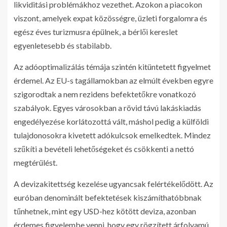
likviditási problémákhoz vezethet. Azokon a piacokon
viszont, amelyek expat közösségre, üzleti forgalomra és
egész éves turizmusra épülnek, a bérlői kereslet
egyenletesebb és stabilabb.
Az adóoptimalizálás témája szintén kitüntetett figyelmet
érdemel. Az EU-s tagállamokban az elmúlt években egyre
szigorodtak a nem rezidens befektetőkre vonatkozó
szabályok. Egyes városokban a rövid távú lakáskiadás
engedélyezése korlátozottá vált, máshol pedig a külföldi
tulajdonosokra kivetett adókulcsok emelkedtek. Mindez
szűkíti a bevételi lehetőségeket és csökkenti a nettó
megtérülést.
A devizakitettség kezelése ugyancsak felértékelődött. Az
euróban denominált befektetések kiszámíthatóbbnak
tűnhetnek, mint egy USD-hez kötött deviza, azonban
érdemes figyelembe venni, hogy egy rögzített árfolyamú