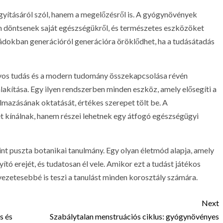
ításáról szól, hanem a megelőzésről is. A gyógynövények
 döntsenek saját egészségükről, és természetes eszközöket
ádokban generációról generációra öröklődhet, ha a tudásátadás
nyos tudás és a modern tudomány összekapcsolása révén
akítása. Egy ilyen rendszerben minden eszköz, amely elősegíti a
lmazásának oktatását, értékes szerepet tölt be. A
 kínálnak, hanem részei lehetnek egy átfogó egészségügyi
t puszta botanikai tanulmány. Egy olyan életmód alapja, amely
ító erejét, és tudatosan él vele. Amikor ezt a tudást játékos
zetesebbé is teszi a tanulást minden korosztály számára.
Next
s és
Szabálytalan menstruációs ciklus: gyógynövényes