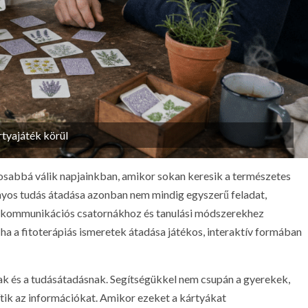
tyajáték körül
sabbá válik napjainkban, amikor sokan keresik a természetes
os tudás átadása azonban nem mindig egyszerű feladat,
s kommunikációs csatornákhoz és tanulási módszerekhez
 ha a fitoterápiás ismeretek átadása játékos, interaktív formában
ak és a tudásátadásnak. Segítségükkel nem csupán a gyerekek,
ítik az információkat. Amikor ezeket a kártyákat