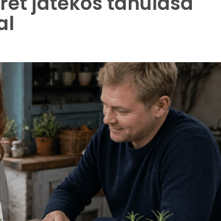
et játékos tanulása
al