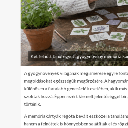
Két felnőtt tanul együtt gyógynövény memória kár
A gyógynövények világának megismerése egyre fonto
megoldásokat egészségük megőrzésére. A hagyomány
különösen a fiatalabb generációk esetében, akik má
szoktak hozzá. Éppen ezért kiemelt jelentőséggel bír,
történik.
A memóriakártyák régóta bevált eszközei a tanulásn
hanem a felnőttek is könnyebben sajátítják el és rögz