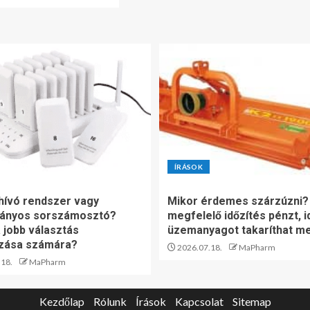
ÍRÁSOK
ívó rendszer vagy
Mikor érdemes szárzúzni?
ányos sorszámosztó?
megfelelő időzítés pénzt, i
 jobb választás
üzemanyagot takaríthat m
ozása számára?
2026.07.18.
MaPharm
18.
MaPharm
Kezdőlap
Rólunk
Írások
Kapcsolat
Sitemap