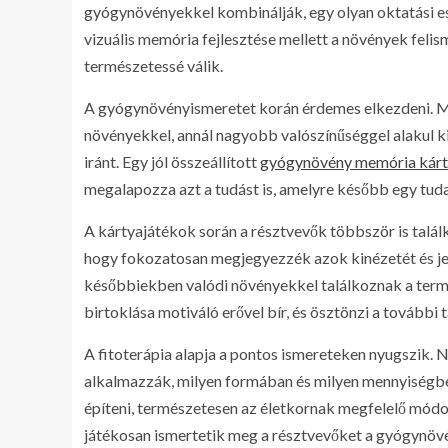
gyógynövényekkel kombinálják, egy olyan oktatási es
vizuális memória fejlesztése mellett a növények feli
természetessé válik.
A gyógynövényismeretet korán érdemes elkezdeni. Mi
növényekkel, annál nagyobb valószínűséggel alakul ki
iránt. Egy jól összeállított
gyógynövény memória kárt
megalapozza azt a tudást is, amelyre később egy tud
A kártyajátékok során a résztvevők többször is talál
hogy fokozatosan megjegyezzék azok kinézetét és jel
későbbiekben valódi növényekkel találkoznak a term
birtoklása motiváló erővel bír, és ösztönzi a további t
A fitoterápia alapja a pontos ismereteken nyugszik.
alkalmazzák, milyen formában és milyen mennyiségbe
építeni, természetesen az életkornak megfelelő módon
játékosan ismertetik meg a résztvevőket a gyógynövé