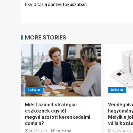
likviditás a döntés fókuszában
MORE STORIES
ÍRÁSOK
ÍRÁSOK
Miért számít stratégiai
Vendéghív
eszköznek egy jól
hagyomány
megválasztott kereskedelmi
Melyik a jo
domain?
vállalkozá
2026.07.25.
MaPharm
2026.07.18.