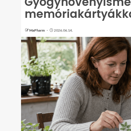
Gyógynövényismer
memóriakártyákk
MaPharm
2026.06.14.