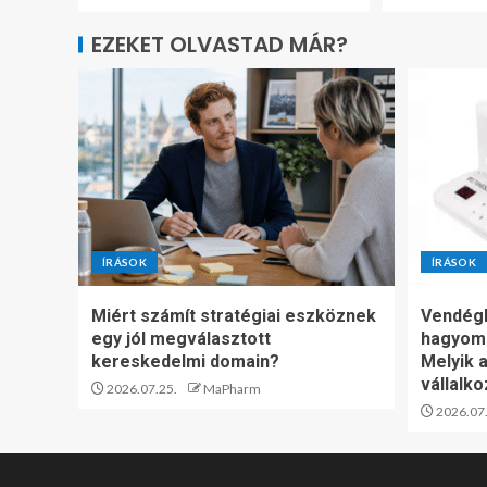
EZEKET OLVASTAD MÁR?
ÍRÁSOK
ÍRÁSOK
Miért számít stratégiai eszköznek
Vendégh
egy jól megválasztott
hagyom
kereskedelmi domain?
Melyik a
vállalk
2026.07.25.
MaPharm
2026.07.