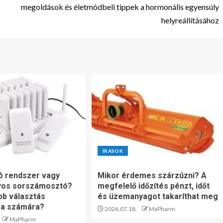
megoldások és életmódbeli tippek a hormonális egyensúly
helyreállításához
ÍRÁSOK
ó rendszer vagy
Mikor érdemes szárzúzni? A
os sorszámosztó?
megfelelő időzítés pénzt, időt
bb választás
és üzemanyagot takaríthat meg
sa számára?
2026.07.18.
MaPharm
MaPharm