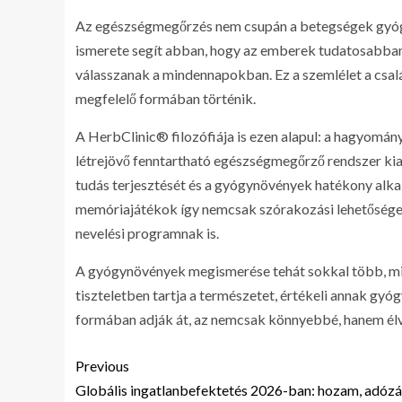
Az egészségmegőrzés nem csupán a betegségek gyógy
ismerete segít abban, hogy az emberek tudatosabban
válasszanak a mindennapokban. Ez a szemlélet a csal
megfelelő formában történik.
A HerbClinic® filozófiája is ezen alapul: a hagyomá
létrejövő fenntartható egészségmegőrző rendszer kial
tudás terjesztését és a gyógynövények hatékony alka
memóriajátékok így nemcsak szórakozási lehetőséget
nevelési programnak is.
A gyógynövények megismerése tehát sokkal több, min
tiszteletben tartja a természetet, értékeli annak gyógy
formában adják át, az nemcsak könnyebbé, hanem élve
Previous
Globális ingatlanbefektetés 2026-ban: hozam, adózá