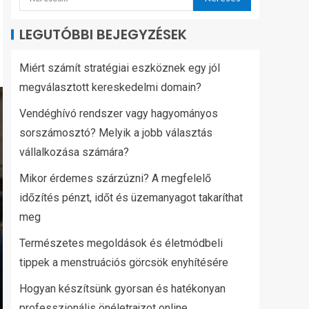
LEGUTÓBBI BEJEGYZÉSEK
Miért számít stratégiai eszköznek egy jól
megválasztott kereskedelmi domain?
Vendéghívó rendszer vagy hagyományos
sorszámosztó? Melyik a jobb választás
vállalkozása számára?
Mikor érdemes szárzúzni? A megfelelő
időzítés pénzt, időt és üzemanyagot takaríthat
meg
Természetes megoldások és életmódbeli
tippek a menstruációs görcsök enyhítésére
Hogyan készítsünk gyorsan és hatékonyan
professzionális önéletrajzot online