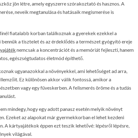
zköz jön létre, amely egyszerre szórakoztató és hasznos. A
smerése, neveik megtanulása és hatásaik megismerése is
nél fiatalabb korban találkoznak a gyerekek ezekkel a
 bennük a tisztelet és az érdeklődés a természet gyógyító ereje
yajáték
nemcsak a koncentrációt és a memóriát fejleszti, hanem
atos, egészségtudatos életmód építhető.
koznak ugyanazokkal a növényekkel, ami lehetőséget ad arra,
lemzőit. Ez különösen akkor válik fontossá, amikor a
észetben vagy egy füveskerben. A felismerés öröme és a tudás
anulást.
 Nem mindegy, hogy egy adott panasz esetén melyik növényt
n. Ezeket az alapokat már gyermekkorban el lehet kezdeni
. A kártyajátékok éppen ezt teszik lehetővé: lépésről lépésre,
nyek világával.