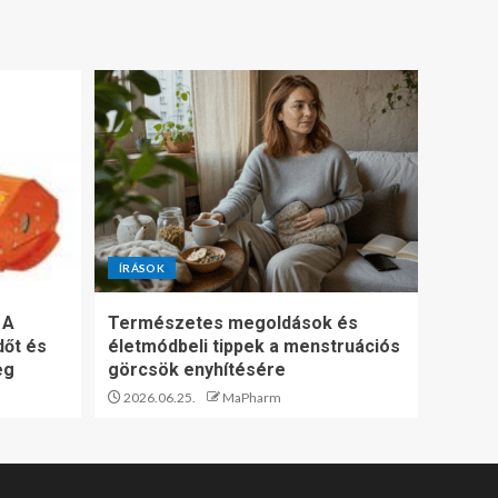
ÍRÁSOK
 A
Természetes megoldások és
dőt és
életmódbeli tippek a menstruációs
eg
görcsök enyhítésére
2026.06.25.
MaPharm