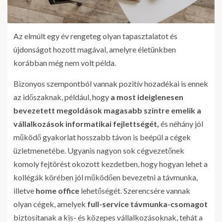
Az elmúlt egy év rengeteg olyan tapasztalatot és
újdonságot hozott magával, amelyre életünkben
korábban még nem volt példa.
Bizonyos szempontból vannak pozitív hozadékai is ennek
az időszaknak, például, hogy
a most ideiglenesen
bevezetett megoldások magasabb szintre emelik a
vállalkozások informatikai fejlettségét,
és néhány jól
működő gyakorlat hosszabb távon is beépül a cégek
üzletmenetébe. Ugyanis nagyon sok cégvezetőnek
komoly fejtörést okozott kezdetben, hogy hogyan lehet a
kollégák körében jól működően bevezetni a távmunka,
illetve
home office
lehetőségét. Szerencsére vannak
olyan cégek, amelyek
full-service távmunka-csomagot
biztosítanak a kis- és közepes vállalkozásoknak, tehát a