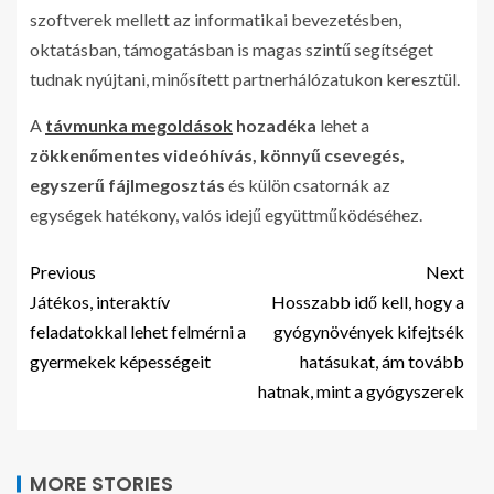
szoftverek mellett az informatikai bevezetésben,
oktatásban, támogatásban is magas szintű segítséget
tudnak nyújtani, minősített partnerhálózatukon keresztül.
A
távmunka megoldások
hozadéka
lehet a
zökkenőmentes videóhívás, könnyű csevegés,
egyszerű fájlmegosztás
és külön csatornák az
egységek hatékony, valós idejű együttműködéséhez.
Previous
Next
Játékos, interaktív
Hosszabb idő kell, hogy a
feladatokkal lehet felmérni a
gyógynövények kifejtsék
gyermekek képességeit
hatásukat, ám tovább
hatnak, mint a gyógyszerek
MORE STORIES