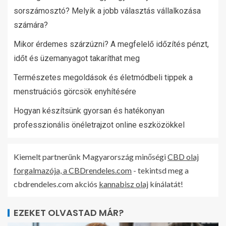
sorszámosztó? Melyik a jobb választás vállalkozása
számára?
Mikor érdemes szárzúzni? A megfelelő időzítés pénzt,
időt és üzemanyagot takaríthat meg
Természetes megoldások és életmódbeli tippek a
menstruációs görcsök enyhítésére
Hogyan készítsünk gyorsan és hatékonyan
professzionális önéletrajzot online eszközökkel
Kiemelt partnerünk Magyarország minőségi
CBD olaj
forgalmazója, a CBDrendeles.com
- tekintsd meg a
cbdrendeles.com akciós
kannabisz olaj
kínálatát!
EZEKET OLVASTAD MÁR?