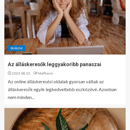
ÍRÁSOK
Az álláskeresők leggyakoribb panaszai
2023.08.13.
MaPharm
Az online álláskeresési oldalak gyorsan váltak az
álláskeresők egyik legkedveltebb eszközévé. Azonban
nem minden...