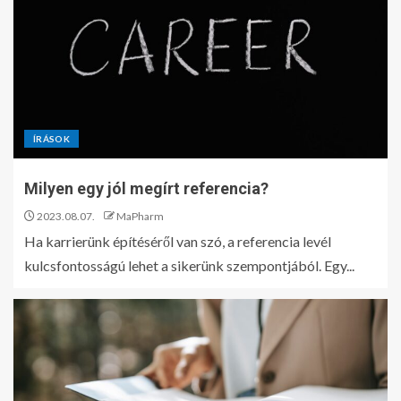
ÍRÁSOK
Milyen egy jól megírt referencia?
2023.08.07.
MaPharm
Ha karrierünk építéséről van szó, a referencia levél
kulcsfontosságú lehet a sikerünk szempontjából. Egy...