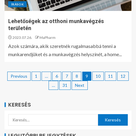
ÍRÁSOK
Lehetőségek az otthoni munkavégzés
területén
2023.07.26.
MaPharm
Azok számára, akik szeretnék rugalmasabbá tenni a
munkarendjüket és a munkavégzés helyszínét, a home...
Previous
1
…
6
7
8
9
10
11
12
…
31
Next
KERESÉS
LEGUTÓBBI BEJEGYZÉSEK