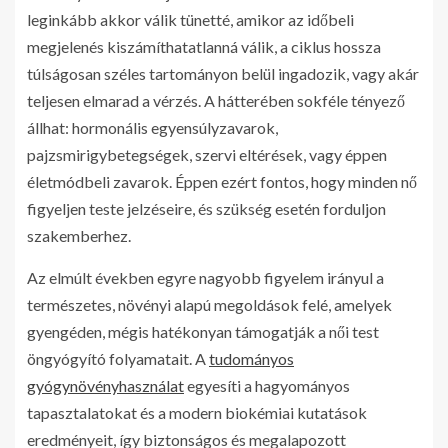
leginkább akkor válik tünetté, amikor az időbeli
megjelenés kiszámíthatatlanná válik, a ciklus hossza
túlságosan széles tartományon belül ingadozik, vagy akár
teljesen elmarad a vérzés. A hátterében sokféle tényező
állhat: hormonális egyensúlyzavarok,
pajzsmirigybetegségek, szervi eltérések, vagy éppen
életmódbeli zavarok. Éppen ezért fontos, hogy minden nő
figyeljen teste jelzéseire, és szükség esetén forduljon
szakemberhez.
Az elmúlt években egyre nagyobb figyelem irányul a
természetes, növényi alapú megoldások felé, amelyek
gyengéden, mégis hatékonyan támogatják a női test
öngyógyító folyamatait. A
tudományos
gyógynövényhasználat
egyesíti a hagyományos
tapasztalatokat és a modern biokémiai kutatások
eredményeit, így biztonságos és megalapozott