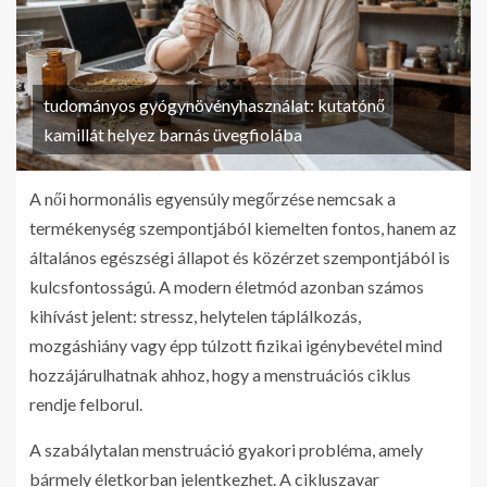
tudományos gyógynövényhasználat: kutatónő
kamillát helyez barnás üvegfiolába
A női hormonális egyensúly megőrzése nemcsak a
termékenység szempontjából kiemelten fontos, hanem az
általános egészségi állapot és közérzet szempontjából is
kulcsfontosságú. A modern életmód azonban számos
kihívást jelent: stressz, helytelen táplálkozás,
mozgáshiány vagy épp túlzott fizikai igénybevétel mind
hozzájárulhatnak ahhoz, hogy a menstruációs ciklus
rendje felborul.
A szabálytalan menstruáció gyakori probléma, amely
bármely életkorban jelentkezhet. A cikluszavar