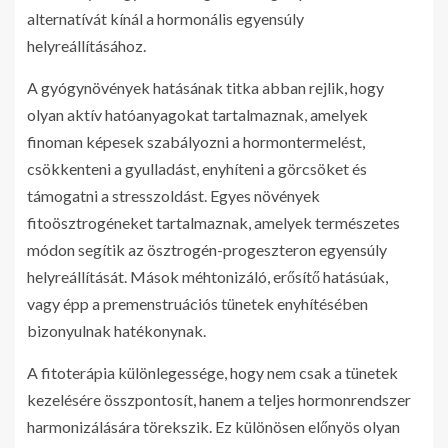
alternatívát kínál a hormonális egyensúly
helyreállításához.
A gyógynövények hatásának titka abban rejlik, hogy
olyan aktív hatóanyagokat tartalmaznak, amelyek
finoman képesek szabályozni a hormontermelést,
csökkenteni a gyulladást, enyhíteni a görcsöket és
támogatni a stresszoldást. Egyes növények
fitoösztrogéneket tartalmaznak, amelyek természetes
módon segítik az ösztrogén-progeszteron egyensúly
helyreállítását. Mások méhtonizáló, erősítő hatásúak,
vagy épp a premenstruációs tünetek enyhítésében
bizonyulnak hatékonynak.
A fitoterápia különlegessége, hogy nem csak a tünetek
kezelésére összpontosít, hanem a teljes hormonrendszer
harmonizálására törekszik. Ez különösen előnyös olyan