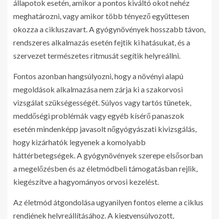
állapotok esetén, amikor a pontos kiváltó okot nehéz
meghatározni, vagy amikor több tényező együttesen
okozza a cikluszavart. A gyógynövények hosszabb távon,
rendszeres alkalmazás esetén fejtik ki hatásukat, és a
szervezet természetes ritmusát segítik helyreállni.
Fontos azonban hangsúlyozni, hogy a növényi alapú
megoldások alkalmazása nem zárja ki a szakorvosi
vizsgálat szükségességét. Súlyos vagy tartós tünetek,
meddőségi problémák vagy egyéb kísérő panaszok
esetén mindenképp javasolt nőgyógyászati kivizsgálás,
hogy kizárhatók legyenek a komolyabb
háttérbetegségek. A gyógynövények szerepe elsősorban
a megelőzésben és az életmódbeli támogatásban rejlik,
kiegészítve a hagyományos orvosi kezelést.
Az életmód átgondolása ugyanilyen fontos eleme a ciklus
rendjének helyreállításához. A kiegyensúlyozott,