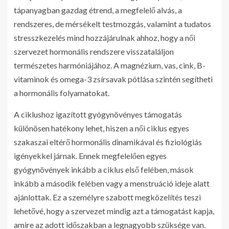
tápanyagban gazdag étrend, a megfelelő alvás, a
rendszeres, de mérsékelt testmozgás, valamint a tudatos
stresszkezelés mind hozzájárulnak ahhoz, hogy a női
szervezet hormonális rendszere visszataláljon
természetes harmóniájához. A magnézium, vas, cink, B-
vitaminok és omega-3 zsírsavak pótlása szintén segítheti
a hormonális folyamatokat.
A ciklushoz igazított gyógynövényes támogatás
különösen hatékony lehet, hiszen a női ciklus egyes
szakaszai eltérő hormonális dinamikával és fiziológiás
igényekkel járnak. Ennek megfelelően egyes
gyógynövények inkább a ciklus első felében, mások
inkább a második felében vagy a menstruáció ideje alatt
ajánlottak. Ez a személyre szabott megközelítés teszi
lehetővé, hogy a szervezet mindig azt a támogatást kapja,
amire az adott időszakban a legnagyobb szüksége van.